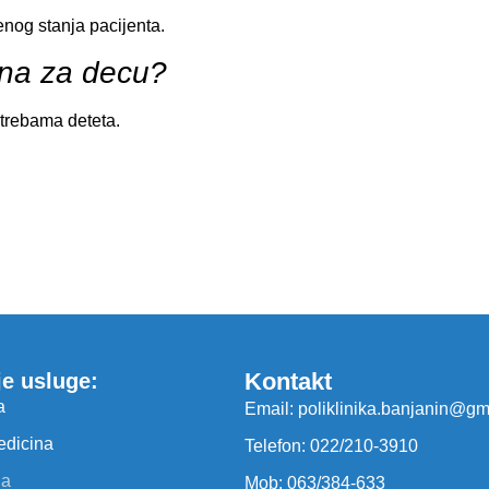
venog stanja pacijenta.
odna za decu?
otrebama deteta.
Kontakt
je usluge:
a
Email: poliklinika.banjanin@gm
edicina
Telefon: 022/210-3910
ja
Mob: 063/384-633