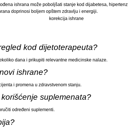
gođena ishrana može poboljšati stanje kod dijabetesa, hipertenzi
hrana doprinosi boljem opštem zdravlju i energiji.
pregled kod dijetoterapeuta?
ekoliko dana i prikupiti relevantne medicinske nalaze.
anovi ishrane?
ijenta i promena u zdravstvenom stanju.
je korišćenje suplemenata?
ručiti određeni suplementi.
pija?