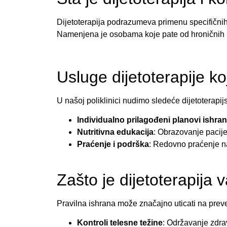
Dijetoterapija podrazumeva primenu specifičnih 
Namenjena je osobama koje pate od hroničnih bol
Usluge dijetoterapije k
U našoj poliklinici nudimo sledeće dijetoterapij
Individualno prilagođeni planovi ishra
Nutritivna edukacija
: Obrazovanje pacije
Praćenje i podrška
: Redovno praćenje na
Zašto je dijetoterapija 
Pravilna ishrana može značajno uticati na preve
Kontroli telesne težine
: Održavanje zdra