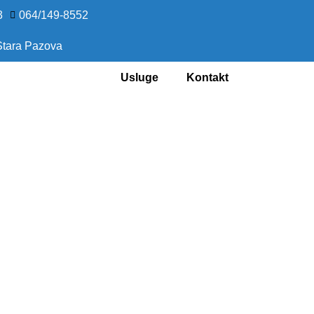
3
064/149-8552
 Stara Pazova
Usluge
Kontakt