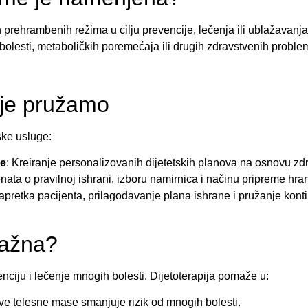
prehrambenih režima u cilju prevencije, lečenja ili ublažavanja 
esti, metaboličkih poremećaja ili drugih zdravstvenih problema
oje pružamo
ske usluge:
ne
: Kreiranje personalizovanih dijetetskih planova na osnovu zdr
nata o pravilnoj ishrani, izboru namirnica i načinu pripreme hra
pretka pacijenta, prilagođavanje plana ishrane i pružanje kont
važna?
nciju i lečenje mnogih bolesti. Dijetoterapija pomaže u:
ve telesne mase smanjuje rizik od mnogih bolesti.