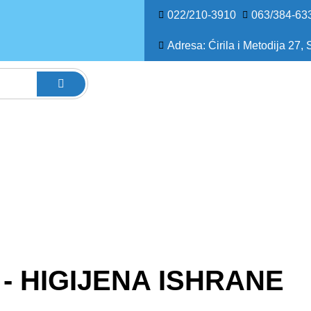
022/210-3910
063/384-63
Adresa: Ćirila i Metodija 27,
- HIGIJENA ISHRANE