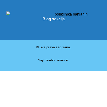
Blog sekcija
© Sva prava zadržana.
Sajt izradio
Jesenjin
.